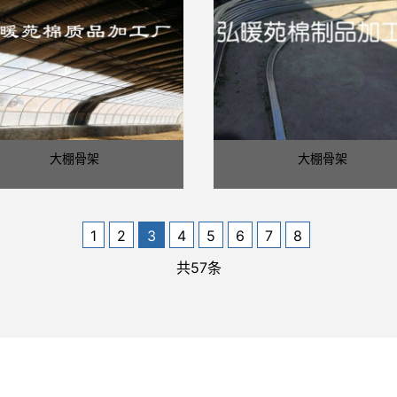
大棚骨架
大棚骨架
1
2
3
4
5
6
7
8
共57条