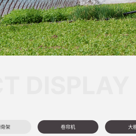
T DISPLAY
棚骨架
卷帘机
大